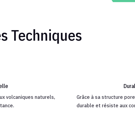
es Techniques
elle
Dura
x volcaniques naturels,
Grâce à sa structure por
stance.
durable et résiste aux con