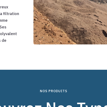
breux
 filtration
comme
 Ses
polyvalent
s de
NOS PRODUITS